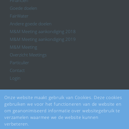
Financien
Goede doelen
FairWater
Andere goede doelen
M&M Meeting aankondiging 2018
M&M Meeting aankondiging 2019
M&M Meeting
Overzicht Meetings
Particulier
Contact
Login
Onze website maakt gebruik van Cookies. Deze cookies
gebruiken we voor het functioneren van de website en
om geanonimiseerd informatie over websitegebruik te
CATEGORIEËN
verzamelen waarmee we de website kunnen
Geen categorieën
verbeteren.