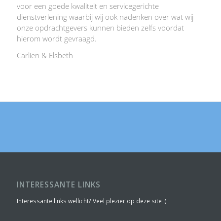
voor een goede kwaliteit en servicegerichte
dienstverlening waarbij wij ook nadenken over wat wij
onze opdrachtgevers kunnen bieden zelfs voordat
hierom wordt gevraagd.
Carlien & Elsbeth
INTERESSANTE LINKS
Interessante links wellicht? Veel plezier op deze site :)